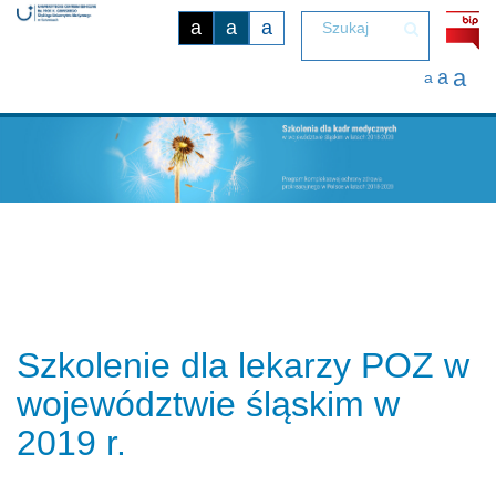
a
a
a
Przełącz
a
a
nawigację
a
Szkolenie dla lekarzy POZ w
województwie śląskim w
2019 r.