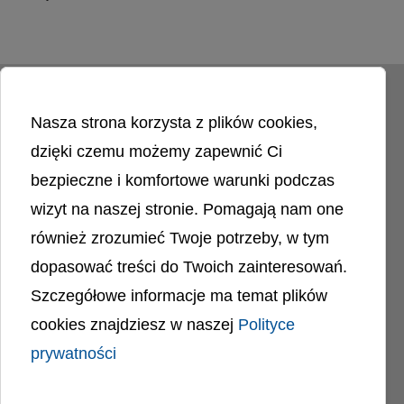
Czytaj więcej o: Międzynarodowy Dzień Pielęgniarek i Pielęgniarzy
Nasza strona korzysta z plików cookies,
dzięki czemu możemy zapewnić Ci
bezpieczne i komfortowe warunki podczas
wizyt na naszej stronie. Pomagają nam one
Liczba odwiedzin
4397161
również zrozumieć Twoje potrzeby, w tym
dopasować treści do Twoich zainteresowań.
Polityka cookies
Szczegółowe informacje ma temat plików
Polityka prywatności
Mapa strony
cookies znajdziesz w naszej
Polityce
Ochrona Danych Osobowych
Deklaracja Dostępności
prywatności
Dostępność Architektoniczna Budynków
PL