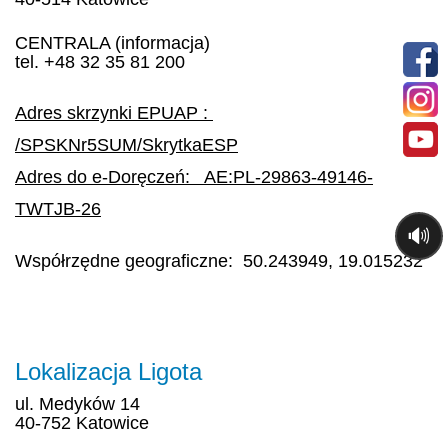
CENTRALA (informacja)
tel. +48 32 35 81 200
Adres skrzynki EPUAP :
/SPSKNr5SUM/SkrytkaESP
Adres do e-Doręczeń:
AE:PL-29863-49146-
TWTJB-26
🔊
Współrzędne geograficzne: 50.243949, 19.015232
Lokalizacja Ligota
ul.
Medyków
14
40-752 Katowice