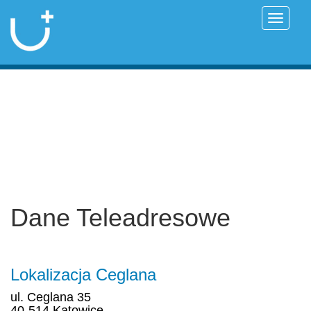
Przełąc
Dane Teleadresowe
Lokalizacja
Ceglana
ul.
Ceglana
35
40-514 Katowice