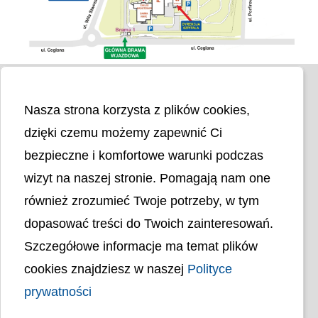
Nasza strona korzysta z plików cookies,
dzięki czemu możemy zapewnić Ci
bezpieczne i komfortowe warunki podczas
wizyt na naszej stronie. Pomagają nam one
Liczba odwiedzin
4401042
również zrozumieć Twoje potrzeby, w tym
dopasować treści do Twoich zainteresowań.
Polityka cookies
Szczegółowe informacje ma temat plików
Polityka prywatności
Mapa strony
cookies znajdziesz w naszej
Polityce
Ochrona Danych Osobowych
Deklaracja Dostępności
prywatności
Dostępność Architektoniczna Budynków