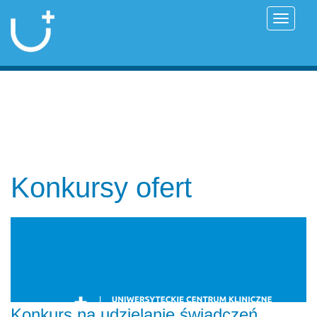
Przełąc
Konkursy ofert
Konkurs na udzielanie świadczeń