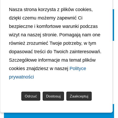
Czytaj więcej...
Nasza strona korzysta z plików cookies,
dzięki czemu możemy zapewnić Ci
bezpieczne i komfortowe warunki podczas
wizyt na naszej stronie. Pomagają nam one
również zrozumieć Twoje potrzeby, w tym
Konkurs na udzielanie świadczeń
zdrowotnych w zakresie neurologii i
dopasować treści do Twoich zainteresowań.
wykonywnie obowiązków Z-cy Lekarza
Szczegółowe informacje ma temat plików
kierującego Oddziałem Neurologii z
cookies znajdziesz w naszej
Polityce
Pododdziałem Udarowym
prywatności
2026-03-18 08:58:50
PL
Czytaj więcej...
Odrzuć
Dostosuj
Zaakceptuj