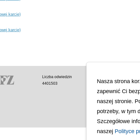
owej karcie)
owej karcie)
Liczba odwiedzin
Polityka cookies
Nasza strona kor
4401503
Polityka prywatnoś
Mapa strony
zapewnić Ci bezp
Ochrona Danych 
naszej stronie. 
Deklaracja Dostęp
Dostępność Archite
potrzeby, w tym 
Budynków
Szczegółowe info
naszej
Polityce p