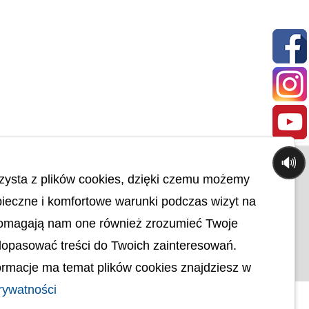
🔊
© uck.katowice.pl.
zysta z plików cookies, dzięki czemu możemy
ci
Projekt i wykonanie:
ieczne i komfortowe warunki podczas wizyt na
Osobowych
Pomagają nam one również zrozumieć Twoje
ności
ktoniczna
dopasować treści do Twoich zainteresowań.
rmacje ma temat plików cookies znajdziesz w
rywatności