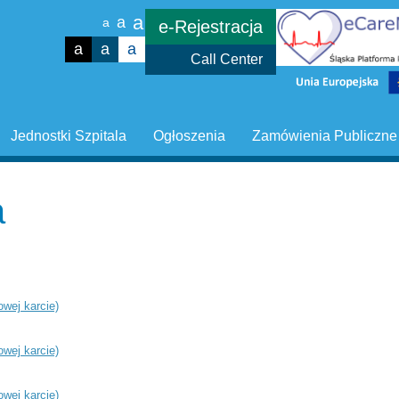
a
a
a
e-Rejestracja
a
a
a
Call Center
Jednostki Szpitala
Ogłoszenia
Zamówienia Publiczne
a
owej karcie)
owej karcie)
owej karcie)