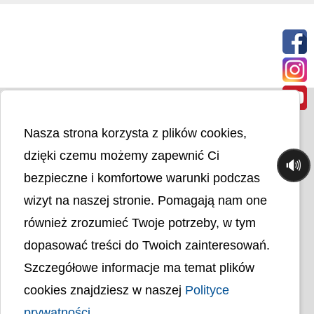
Nasza strona korzysta z plików cookies,
dzięki czemu możemy zapewnić Ci
🔊
bezpieczne i komfortowe warunki podczas
wizyt na naszej stronie. Pomagają nam one
Liczba odwiedzin
4399793
również zrozumieć Twoje potrzeby, w tym
dopasować treści do Twoich zainteresowań.
Polityka cookies
Szczegółowe informacje ma temat plików
Polityka prywatności
Mapa strony
cookies znajdziesz w naszej
Polityce
Ochrona Danych Osobowych
prywatności
Deklaracja Dostępności