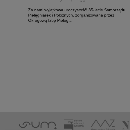
Za nami wyjątkowa uroczystość! 35-lecie Samorządu
Pielęgniarek i Położnych, zorganizowana przez
Okręgową Izbę Pielęg…
Czytaj więcej o: Diamentowe czepki rozdane - wśród u