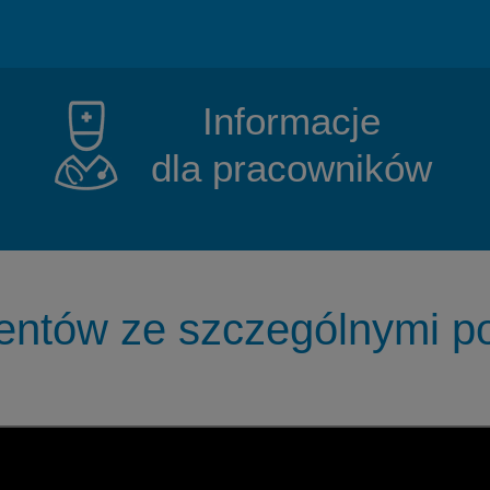
Informacje
dla pracowników
jentów ze szczególnymi p