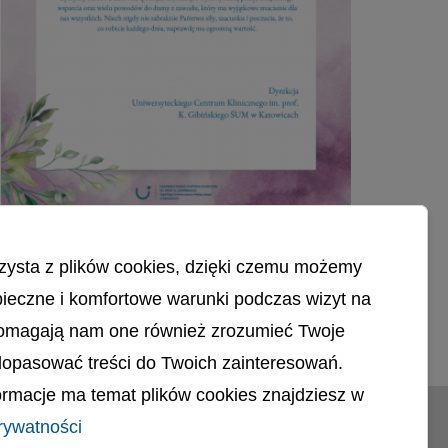
nternistów Polskich na kadencję 2026-2030
Międzynarodowy Dzień Pielęgniarek i
Pielęgniarzy
zysta z plików cookies, dzięki czemu możemy
12 maja obchodzimy Międzynarodowy Dzień
ieczne i komfortowe warunki podczas wizyt na
Pielęgniarek i Pielęgniarzy
Pomagają nam one również zrozumieć Twoje
Czytaj więcej o: Międzynarodowy Dzień Pielęgniarek i Pielęgniarzy
dopasować treści do Twoich zainteresowań.
rmacje ma temat plików cookies znajdziesz w
© uck.katowice.pl.
rywatności
ci