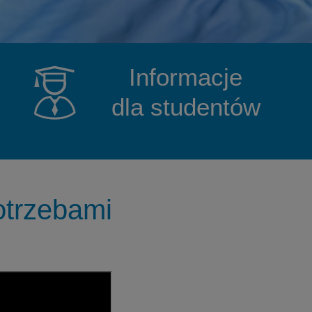
Informacje
dla studentów
otrzebami