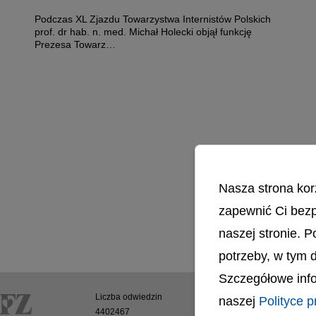
Podczas XL Zjazdu Towarzystwa Internistów Polskich
prof. dr hab. n. med. Michał Holecki objął funkcję
Prezesa Towarz…
Czytaj więcej o: Prof. Michał Holecki Prezesem Towarzystwa I
honorowanych pielęgniarki i położne z UCK
Nasza strona kor
zapewnić Ci bezp
naszej stronie. 
potrzeby, w tym 
Szczegółowe info
Liczba odwiedzin
Polityka cookies
naszej
Polityce p
4402467
Polityka prywatnoś