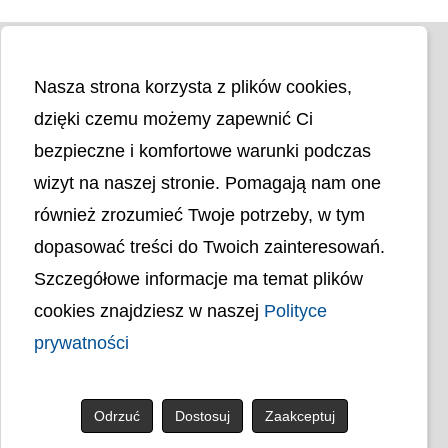
Nasza strona korzysta z plików cookies,
dzięki czemu możemy zapewnić Ci
bezpieczne i komfortowe warunki podczas
wizyt na naszej stronie. Pomagają nam one
Liczba odwiedzin
4403004
również zrozumieć Twoje potrzeby, w tym
dopasować treści do Twoich zainteresowań.
Polityka cookies
Szczegółowe informacje ma temat plików
Polityka prywatności
Mapa strony
cookies znajdziesz w naszej
Polityce
Ochrona Danych Osobowych
prywatności
Deklaracja Dostępności
Dostępność Architektoniczna Budynków
PL
Odrzuć
Dostosuj
Zaakceptuj
© uck.katowice.pl.