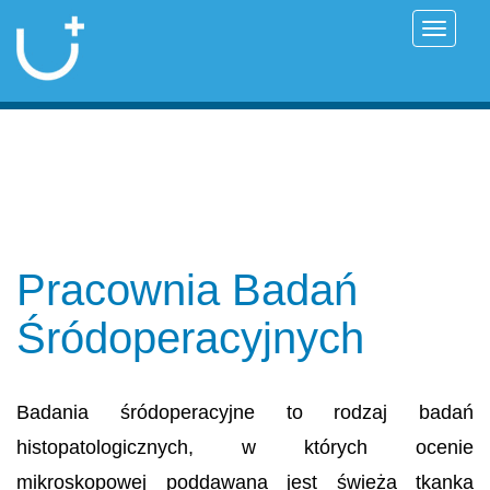
Przełąc
Pracownia Badań
Śródoperacyjnych
Badania śródoperacyjne to rodzaj badań
histopatologicznych, w których ocenie
mikroskopowej poddawana jest świeża tkanka