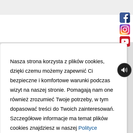
Nasza strona korzysta z plików cookies,
🔊
dzięki czemu możemy zapewnić Ci
bezpieczne i komfortowe warunki podczas
wizyt na naszej stronie. Pomagają nam one
Liczba odwiedzin
4402582
również zrozumieć Twoje potrzeby, w tym
dopasować treści do Twoich zainteresowań.
Polityka cookies
Szczegółowe informacje ma temat plików
Polityka prywatności
Mapa strony
cookies znajdziesz w naszej
Polityce
Ochrona Danych Osobowych